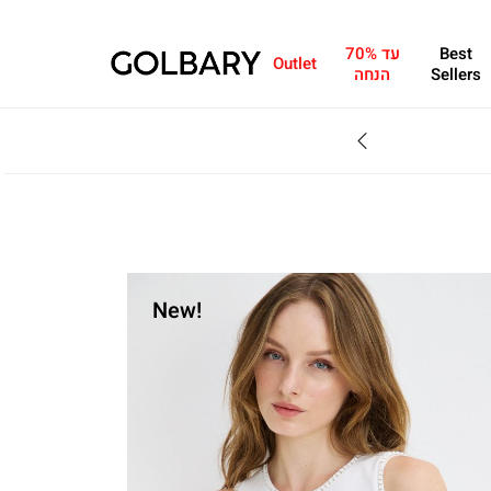
Best
עד 70%
Outlet
Sellers
הנחה
SALE - עד 70% הנחה על הקולקצייה * על מגוון פריטים המשתתפים במבצע , עד 31.8
New!