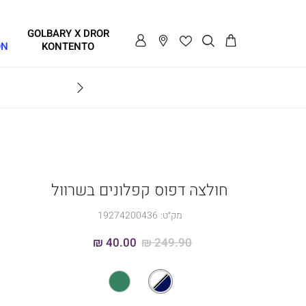
GOLBARY X DROR
ON
KONTENTO
BRAVO
חולצה דפוס קפלונים בשרוול
מק״ט:
19274200436
40.00 ₪
249.90 ₪