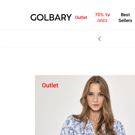
Best
עד 70%
Outlet
Sellers
הנחה
SALE - עד 70% הנחה על הקולקצייה * על מגוון פריטים המשתתפים במבצע , עד 31.8
Outlet