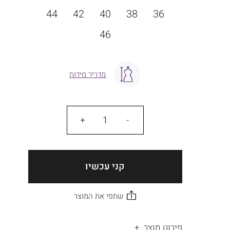
מידה
44
42
40
38
36
46
מדריך מידות
כמות
קני עכשיו
פירוט מוצר