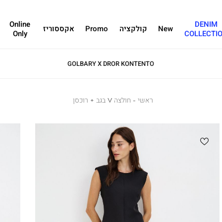
Online
DENIM
New
קולקציה
Promo
אקססוריז
Only
COLLECTI
GOLBARY X DROR KONTENTO
ראשי
ראשי
חולצה
חולצה V בגב + רוכסן
V
בגב
+
רוכסן