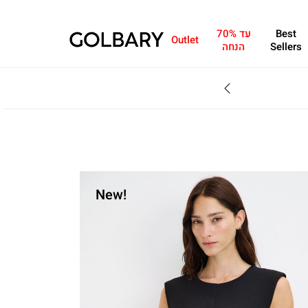
Best
עד 70%
Outlet
Sellers
הנחה
SALE - עד 70% הנחה על הקולקצייה * על מגוון פריטים המשתתפים במבצע , עד 31.8
New!