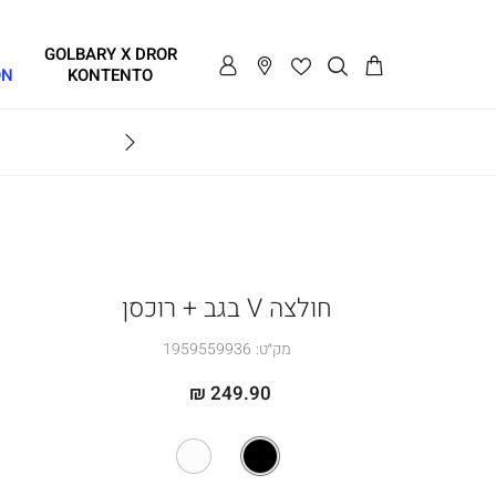
GOLBARY X DROR
ON
KONTENTO
BRAVO
חולצה V בגב + רוכסן
מק״ט:
1959559936
249.90 ₪