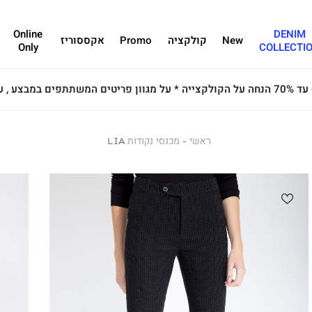
Online
DENIM
New
קולקציה
Promo
אקססוריז
Only
COLLECTI
ראשי
ראשי
מכנסי
מכנסי נקודות LIA
נקודות
LIA