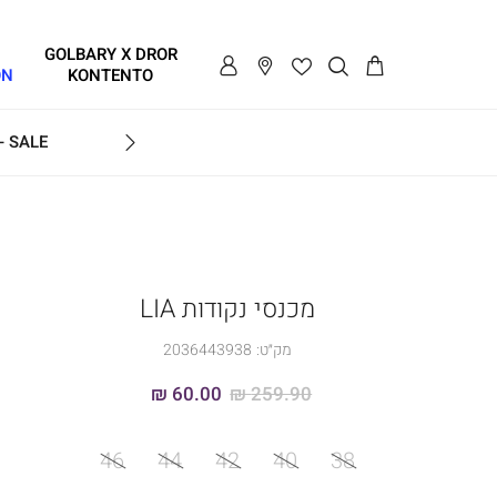
GOLBARY X DROR
ON
KONTENTO
SALE - עד 70% הנחה על הקולקצייה * על מגוון פריטים המשתתפים במבצע , עד 31.8
GOLB
מכנסי נקודות LIA
מק״ט:
2036443938
60.00 ₪
259.90 ₪
מידה
46
44
42
40
38