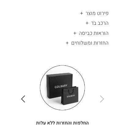
פירוט מוצר
הרכב בד
הוראות כביסה
החזרות ומשלוחים
|
החלפות
|
תומך
והחזרות
תומך
ללא
מכירה
מכירה
-
עלות
-
עיגולים
עיגולים
(4)
(4)
ימינה
שמאלה
החלפות והחזרות ללא עלות