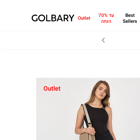
Best
עד 70%
Outlet
Sellers
הנחה
SALE - עד 70% הנחה על הקולקצייה * על מגוון פריטים המשתתפים במבצע , עד 31.8
Outlet