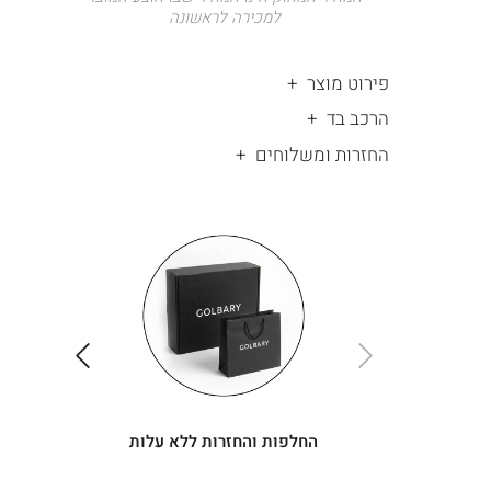
למכירה לראשונה
פירוט מוצר
הרכב בד
החזרות ומשלוחים
|
החלפות
|
תומך
והחזרות
תומך
ללא
מכירה
מכירה
-
עלות
-
עיגולים
עיגולים
(4)
(4)
ימינה
שמאלה
החלפות והחזרות ללא עלות