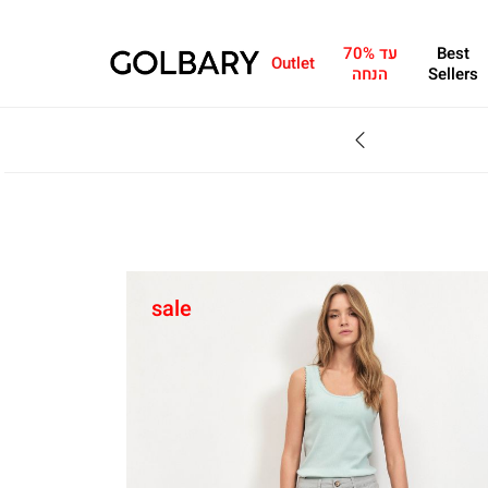
Best
עד 70%
Outlet
Sellers
הנחה
SALE - עד 70% הנחה על הקולקצייה * על מגוון פריטים המשתתפים במבצע , עד 31.8
sale