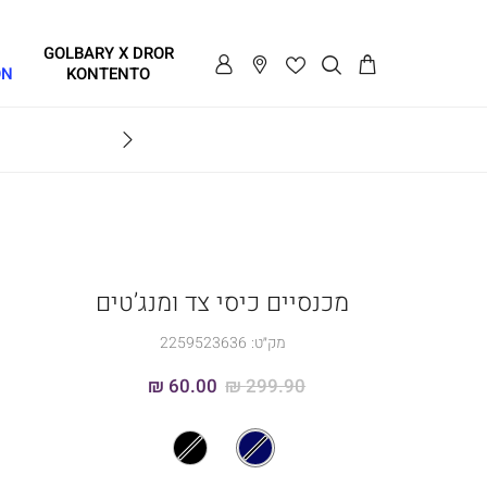
GOLBARY X DROR
ON
KONTENTO
BRAVO
מכנסיים כיסי צד ומנג’טים
מק״ט:
2259523636
60.00 ₪
299.90 ₪