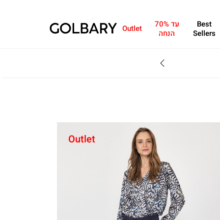
Best
עד 70%
Outlet
Sellers
הנחה
SALE - עד 70% הנחה על הקולקצייה * על מגוון פריטים המשתתפים במבצע , עד 31.8
Outlet