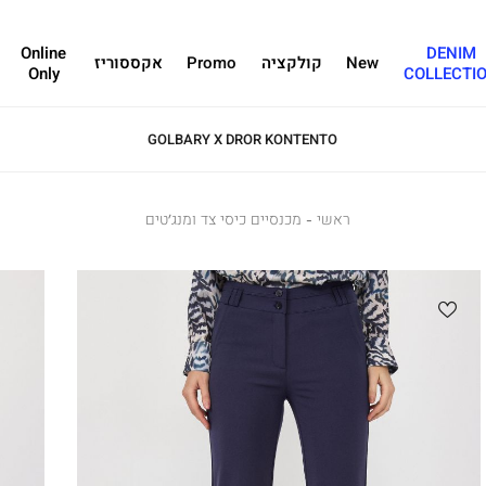
Online
DENIM
New
קולקציה
Promo
אקססוריז
Only
COLLECTI
GOLBARY X DROR KONTENTO
ראשי
ראשי
מכנסיים
מכנסיים כיסי צד ומנג’טים
כיסי
צד
ומנג’טים