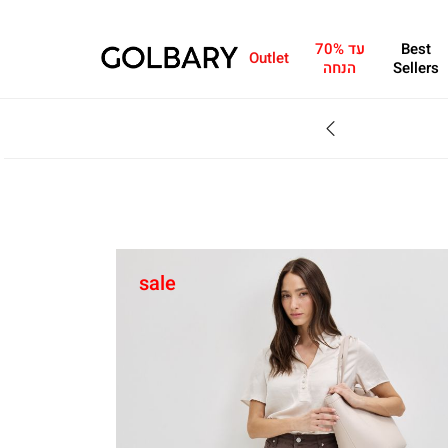
Best
עד 70%
Outlet
Sellers
הנחה
SALE - עד 70% הנחה על הקולקצייה * על מגוון פריטים המשתתפים במבצע , עד 31.8
sale