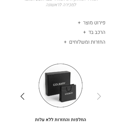
למכירה לראשונה
פירוט מוצר
הרכב בד
החזרות ומשלוחים
|
החלפות
|
תומך
והחזרות
תומך
ללא
מכירה
מכירה
-
עלות
-
עיגולים
עיגולים
(4)
(4)
ימינה
שמאלה
החלפות והחזרות ללא עלות