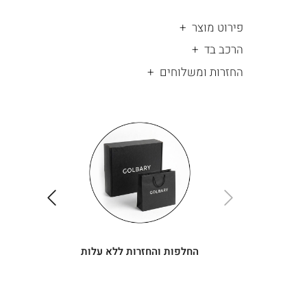
פירוט מוצר
הרכב בד
החזרות ומשלוחים
|
החלפות
|
תומך
והחזרות
תומך
ללא
מכירה
מכירה
-
עלות
-
עיגולים
עיגולים
(4)
(4)
ימינה
שמאלה
החלפות והחזרות ללא עלות