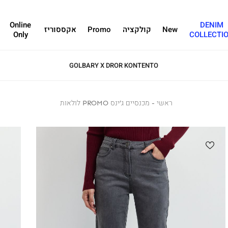
Online
DENIM
New
קולקציה
Promo
אקססוריז
Only
COLLECTI
GOLBARY X DROR KONTENTO
ראשי
ראשי
מכנסיים
מכנסיים ג’ינס PROMO לולאות
ג’ינס
PROMO
לולאות