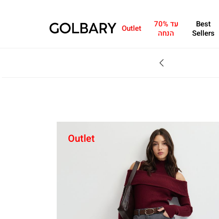
Best
עד 70%
Outlet
Sellers
הנחה
SALE - עד 70% הנחה על הקולקצייה * על מגוון פריטים המשתתפים במבצע , עד 31.8
Outlet