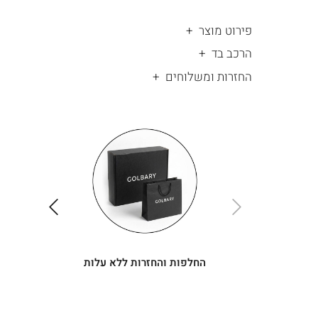
פירוט מוצר
הרכב בד
החזרות ומשלוחים
|
החלפות
|
תומך
והחזרות
תומך
ללא
מכירה
מכירה
-
עלות
-
עיגולים
עיגולים
(4)
(4)
ימינה
שמאלה
החלפות והחזרות ללא עלות