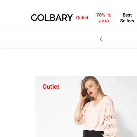
Best
עד 70%
Outlet
Sellers
הנחה
SALE - עד 70% הנחה על הקולקצייה * על מגוון פריטים המשתתפים במבצע , עד 31.8
Outlet