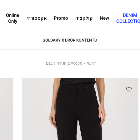
Online
DENIM
New
קולקציה
Promo
אקססוריז
Only
COLLECTI
GOLBARY X DROR KONTENTO
ראשי
ראשי
מכנסיים
מכנסיים חגורה אבזם
חגורה
אבזם