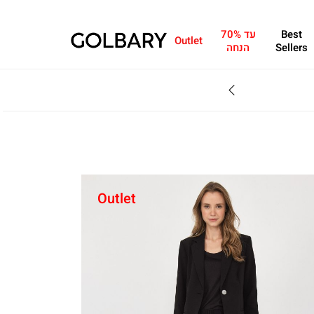
Best
עד 70%
Outlet
Sellers
הנחה
SALE - עד 70% הנחה על הקולקצייה * על מגוון פריטים המשתתפים במבצע , עד 31.8
Outlet