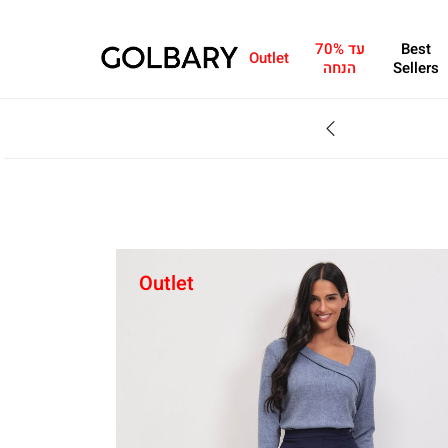
Best
עד 70%
Outlet
Sellers
הנחה
SALE - עד 70% הנחה על הקולקצייה * על מגוון פריטים המשתתפים במבצע , עד 31.8
Outlet