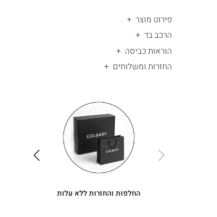
פירוט מוצר
הרכב בד
הוראות כביסה
החזרות ומשלוחים
|
החלפות
|
תומך
והחזרות
תומך
ללא
מכירה
מכירה
-
עלות
-
עיגולים
עיגולים
(4)
(4)
ימינה
שמאלה
החלפות והחזרות ללא עלות