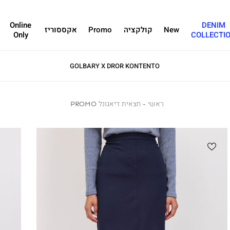
Online
DENIM
New
קולקציה
Promo
אקססוריז
Only
COLLECTI
GOLBARY X DROR KONTENTO
ראשי
ראשי
חצאית
חצאית דיאגונל PROMO
דיאגונל
PROMO