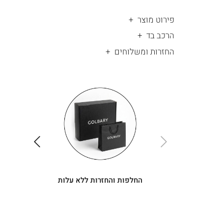
פירוט מוצר
הרכב בד
החזרות ומשלוחים
|
החלפות
|
תומך
והחזרות
תומך
ללא
מכירה
מכירה
-
עלות
-
עיגולים
עיגולים
(4)
(4)
ימינה
שמאלה
החלפות והחזרות ללא עלות