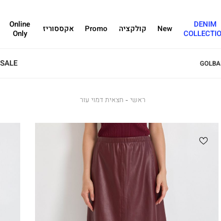
Online
DENIM
New
קולקציה
Promo
אקססוריז
Only
COLLECTI
ראשי
ראשי
חצאית
חצאית דמוי עור
דמוי
עור