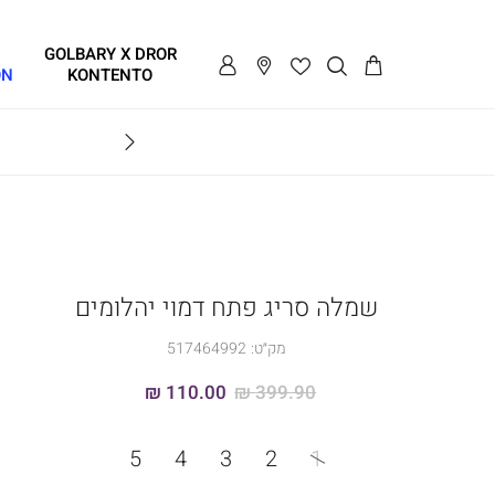
GOLBARY X DROR
ON
KONTENTO
BRAVO
שמלה סריג פתח דמוי יהלומים
מק״ט:
517464992
110.00 ₪
399.90 ₪
מידה
5
4
3
2
1