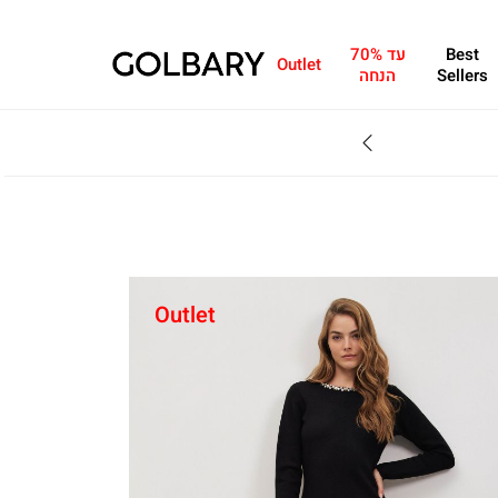
Best
עד 70%
Outlet
Sellers
הנחה
SALE - עד 70% הנחה על הקולקצייה * על מגוון פריטים המשתתפים במבצע , עד 31.8
Outlet