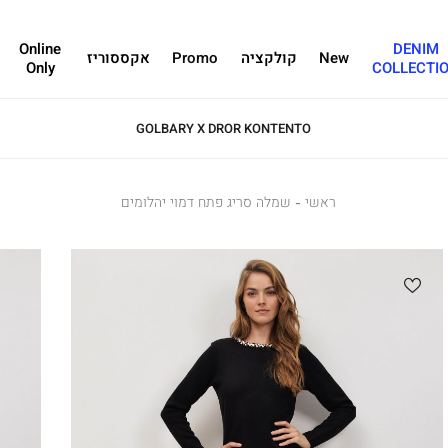
Online
DENIM
New
קולקציה
Promo
אקססוריז
Only
COLLECTI
GOLBARY X DROR KONTENTO
ראשי
ראשי
שמלה
שמלה סריג פתח דמוי יהלומים
סריג
פתח
דמוי
יהלומים