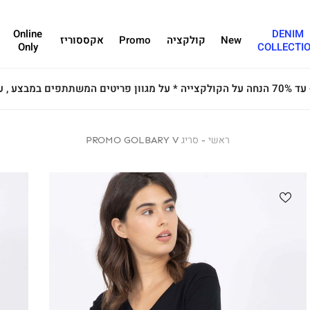
Online
DENIM
New
קולקציה
Promo
אקססוריז
Only
COLLECTI
ראשי
ראשי
סריג
סריג PROMO GOLBARY V
PROMO
GOLBARY
V