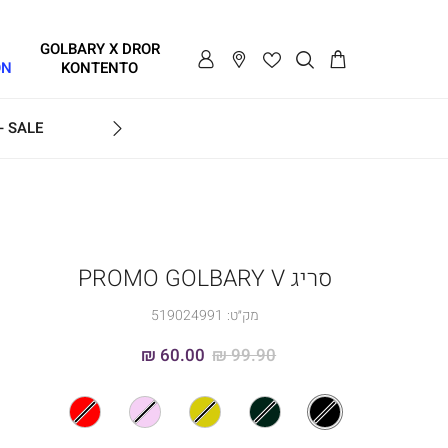
GOLBARY X DROR
ON
KONTENTO
SALE - עד 70% הנחה על הקולקצייה * על מגוון פריטים המשתתפים במבצע , עד 31.8
GOLB
סריג PROMO GOLBARY V
מק״ט:
519024991
60.00 ₪
99.90 ₪