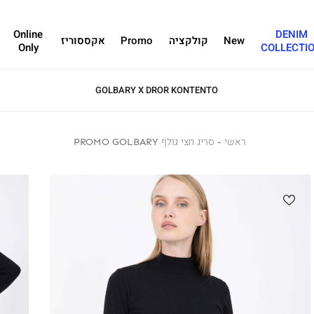
Online
DENIM
New
קולקציה
Promo
אקססוריז
Only
COLLECTI
GOLBARY X DROR KONTENTO
ראשי
ראשי
סריג
סריג חצי גולף PROMO GOLBARY
חצי
גולף
PROMO
GOLBARY