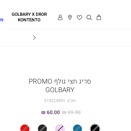
GOLBARY X DROR
ON
KONTENTO
BRAVO
סריג חצי גולף PROMO
GOLBARY
מק״ט:
519224991
60.00 ₪
99.90 ₪