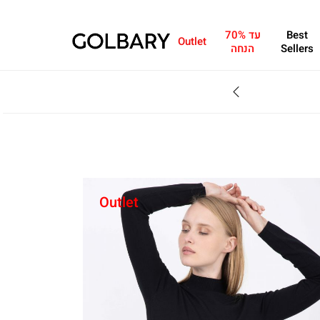
Best
עד 70%
Outlet
Sellers
הנחה
SALE - עד 70% הנחה על הקולקצייה * על מגוון פריטים המשתתפים במבצע , עד 31.8
Outlet