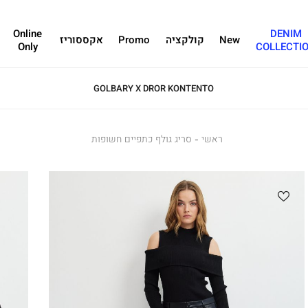
Online
DENIM
New
קולקציה
Promo
אקססוריז
Only
COLLECTI
GOLBARY X DROR KONTENTO
ראשי
ראשי
סריג
סריג גולף כתפיים חשופות
גולף
כתפיים
חשופות