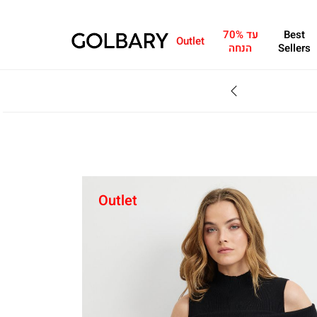
Best
עד 70%
Outlet
Sellers
הנחה
SALE - עד 70% הנחה על הקולקצייה * על מגוון פריטים המשתתפים במבצע , עד 31.8
Outlet