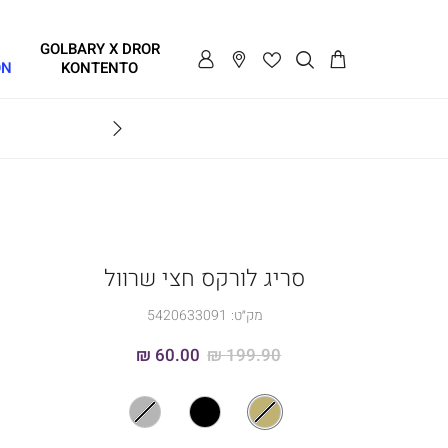
GOLBARY X DROR
ON
KONTENTO
BRAVO
סריג לורקס חצי שרוול
מק״ט:
5420633091
60.00 ₪
199.90 ₪