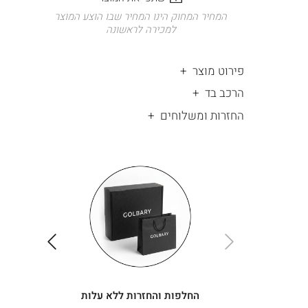
המחיר המחוק הינו המחיר שבו הוצע המוצר
למכירה לראשונה
פירוט מוצר
הרכב בד
החזרות ומשלוחים
|
החלפות
|
תומך
והחזרות
תומך
ללא
מכירה
מכירה
-
עלות
-
עיגולים
עיגולים
(4)
(4)
ימינה
שמאלה
החלפות והחזרות ללא עלות