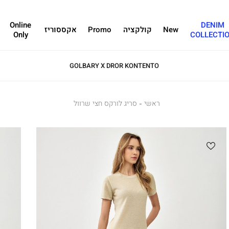
Online
DENIM
New
קולקציה
Promo
אקססוריז
Only
COLLECTI
GOLBARY X DROR KONTENTO
ראשי
ראשי
סריג
סריג לורקס חצי שרוול
לורקס
חצי
שרוול