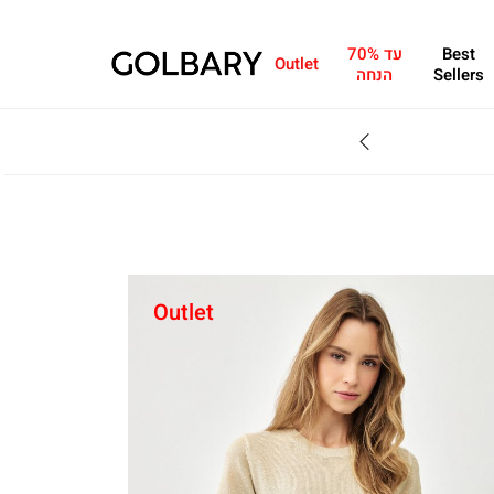
Best
עד 70%
Outlet
Sellers
הנחה
SALE - עד 70% הנחה על הקולקצייה * על מגוון פריטים המשתתפים במבצע , עד 31.8
Outlet