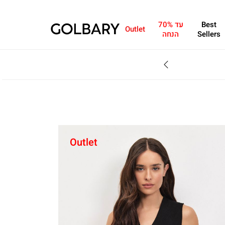
Best
עד 70%
Outlet
Sellers
הנחה
SALE - עד 70% הנחה על הקולקצייה * על מגוון פריטים המשתתפים במבצע , עד 31.8
Outlet