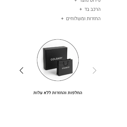
פירוט מוצר
הרכב בד
החזרות ומשלוחים
|
החלפות
|
תומך
והחזרות
תומך
ללא
מכירה
מכירה
-
עלות
-
עיגולים
עיגולים
(4)
(4)
ימינה
שמאלה
החלפות והחזרות ללא עלות