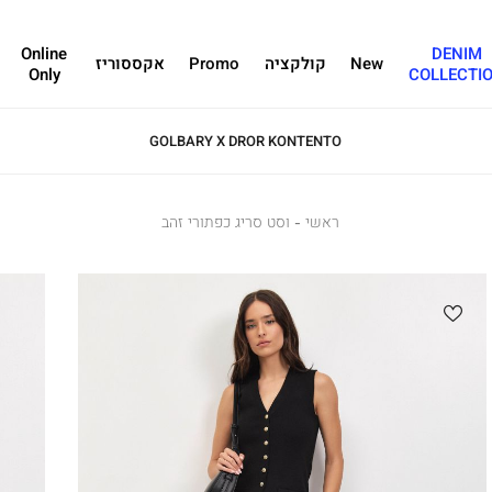
Online
DENIM
New
קולקציה
Promo
אקססוריז
Only
COLLECTI
GOLBARY X DROR KONTENTO
ראשי
ראשי
וסט
וסט סריג כפתורי זהב
סריג
כפתורי
זהב