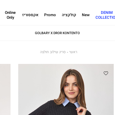
Online
DENIM
New
קולקציה
Promo
אקססוריז
Only
COLLECTI
GOLBARY X DROR KONTENTO
ראשי
ראשי
סריג
סריג שילוב חולצה
שילוב
חולצה