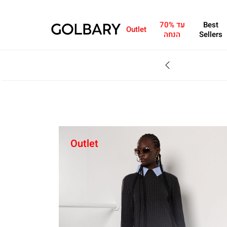
Best
עד 70%
Outlet
Sellers
הנחה
SALE - עד 70% הנחה על הקולקצייה * על מגוון פריטים המשתתפים במבצע , עד 31.8
Outlet