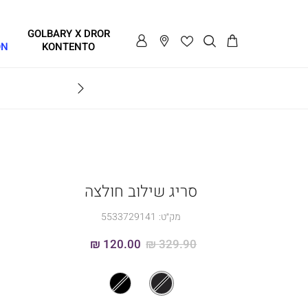
GOLBARY X DROR
ON
KONTENTO
BRAVO
סריג שילוב חולצה
מק״ט:
5533729141
120.00 ₪
329.90 ₪