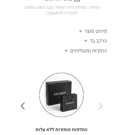
המחיר המחוק הינו המחיר שבו הוצע המוצר
למכירה לראשונה
פירוט מוצר
הרכב בד
החזרות ומשלוחים
|
החלפות
|
תומך
והחזרות
תומך
ללא
מכירה
מכירה
-
עלות
-
עיגולים
עיגולים
(4)
(4)
ימינה
שמאלה
החלפות והחזרות ללא עלות