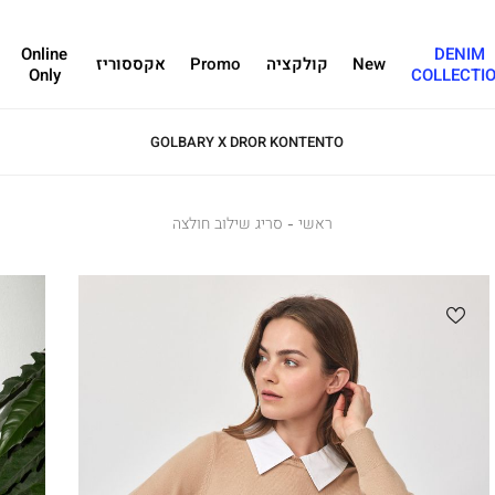
Online
DENIM
New
קולקציה
Promo
אקססוריז
Only
COLLECTI
GOLBARY X DROR KONTENTO
ראשי
ראשי
סריג
סריג שילוב חולצה
שילוב
חולצה