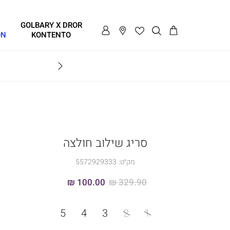
GOLBARY X DROR
ON
KONTENTO
BRAVO
סריג שילוב חולצה
מק״ט:
5572929333
100.00 ₪
329.90 ₪
מידה
5
4
3
2
1