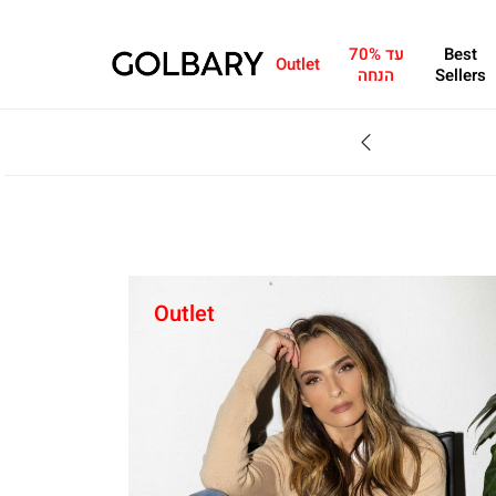
Best
עד 70%
Outlet
Sellers
הנחה
SALE - עד 70% הנחה על הקולקצייה * על מגוון פריטים המשתתפים במבצע , עד 31.8
Outlet