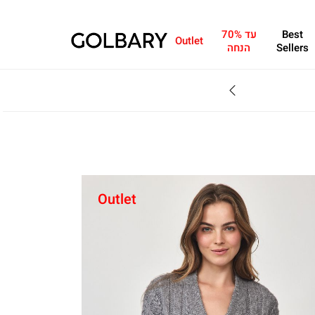
Best
עד 70%
Outlet
Sellers
הנחה
SALE - עד 70% הנחה על הקולקצייה * על מגוון פריטים המשתתפים במבצע , עד 31.8
Outlet