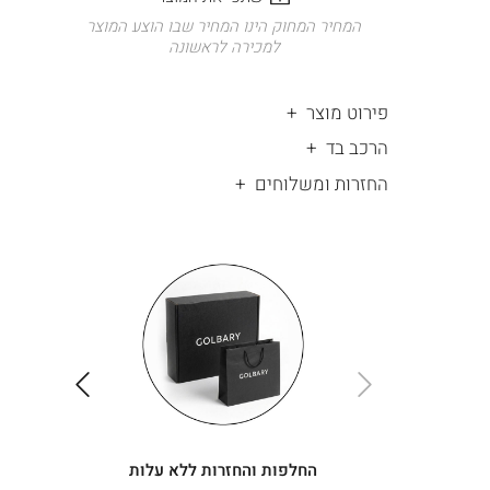
המחיר המחוק הינו המחיר שבו הוצע המוצר
למכירה לראשונה
פירוט מוצר
הרכב בד
החזרות ומשלוחים
|
החלפות
|
תומך
והחזרות
תומך
ללא
מכירה
מכירה
-
עלות
-
עיגולים
עיגולים
(4)
(4)
ימינה
שמאלה
החלפות והחזרות ללא עלות