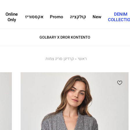
Online
DENIM
New
קולקציה
Promo
אקססוריז
Only
COLLECTI
GOLBARY X DROR KONTENTO
ראשי
ראשי
קרדיגן
קרדיגן סריג צמות
סריג
צמות