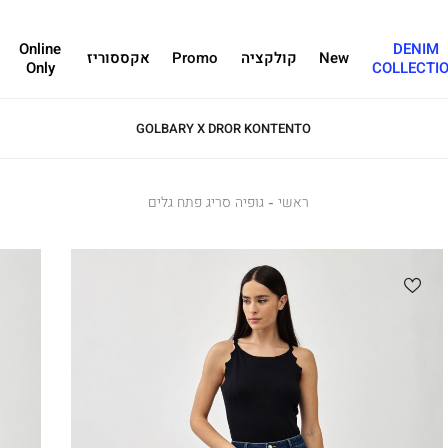
Online
DENIM
New
קולקציה
Promo
אקססוריז
Only
COLLECTI
GOLBARY X DROR KONTENTO
ראשי
ראשי
גופיה
גופיה סריג פתח גלים
סריג
פתח
גלים