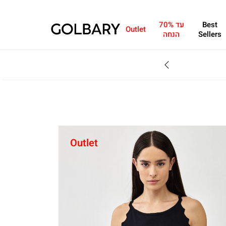
Best
עד 70%
Outlet
Sellers
הנחה
SALE - עד 70% הנחה על הקולקצייה * על מגוון פריטים המשתתפים במבצע , עד 31.8
Outlet