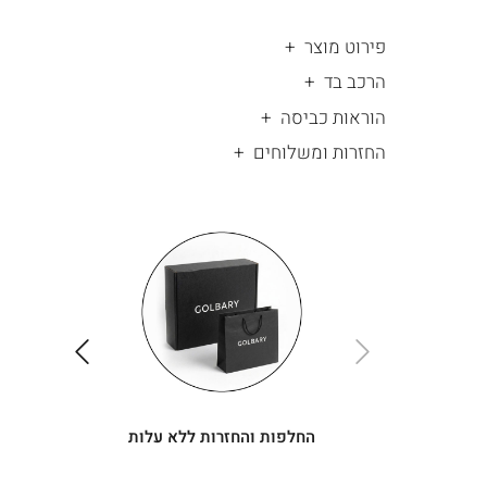
פירוט מוצר
הרכב בד
הוראות כביסה
החזרות ומשלוחים
|
החלפות
|
תומך
והחזרות
תומך
ללא
מכירה
מכירה
-
עלות
-
עיגולים
עיגולים
(4)
(4)
ימינה
שמאלה
החלפות והחזרות ללא עלות