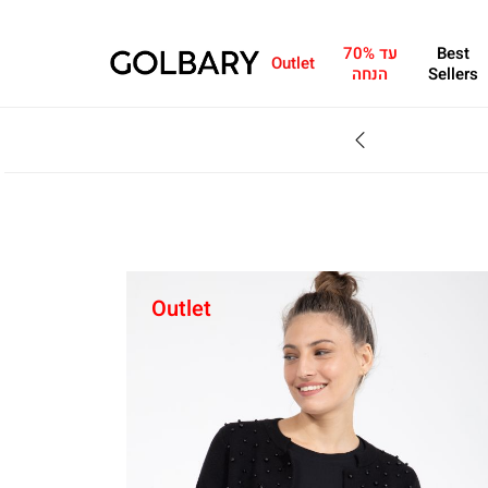
Best
עד 70%
Outlet
Sellers
הנחה
SALE - עד 70% הנחה על הקולקצייה * על מגוון פריטים המשתתפים במבצע , עד 31.8
Outlet