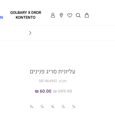
GOLBARY X DROR
ON
KONTENTO
BRAVO
עליונית סריג פנינים
מק״ט:
581464992
60.00 ₪
359.90 ₪
מידה
6
5
4
3
2