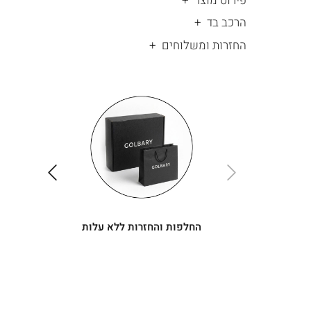
פירוט מוצר
הרכב בד
החזרות ומשלוחים
|
החלפות
|
תומך
והחזרות
תומך
ללא
מכירה
מכירה
-
עלות
-
עיגולים
עיגולים
(4)
(4)
ימינה
שמאלה
החלפות והחזרות ללא עלות