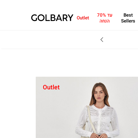
Best
עד 70%
Outlet
Sellers
הנחה
SALE - עד 70% הנחה על הקולקצייה * על מגוון פריטים המשתתפים במבצע , עד 31.8
Outlet