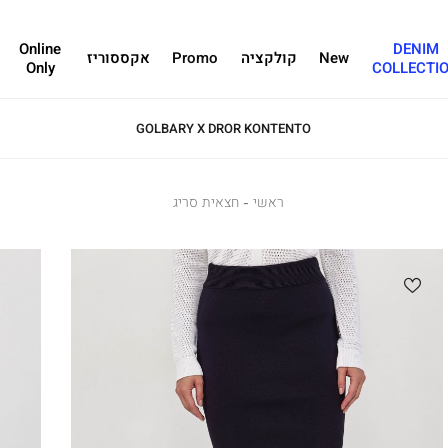
Online
DENIM
New
קולקציה
Promo
אקססוריז
Only
COLLECTI
GOLBARY X DROR KONTENTO
ראשי
ראשי
חצאית
חצאית סריג
סריג