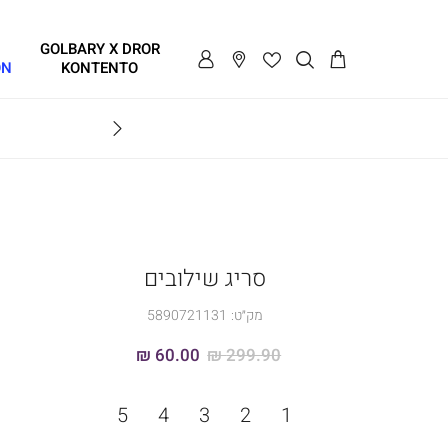
GOLBARY X DROR
ON
KONTENTO
BRAVO
סריג שילובים
מק״ט:
5890721131
60.00 ₪
299.90 ₪
מידה
5
4
3
2
1