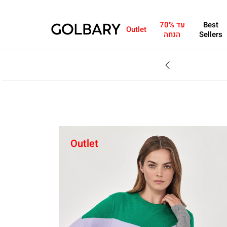
Best
עד 70%
Outlet
Sellers
הנחה
SALE - עד 70% הנחה על הקולקצייה * על מגוון פריטים המשתתפים במבצע , עד 31.8
Outlet