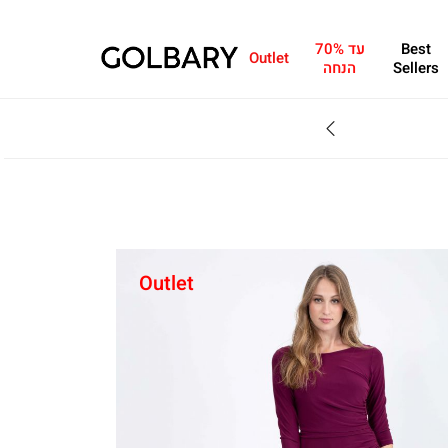
Best
עד 70%
Outlet
Sellers
הנחה
SALE - עד 70% הנחה על הקולקצייה * על מגוון פריטים המשתתפים במבצע , עד 31.8
Outlet