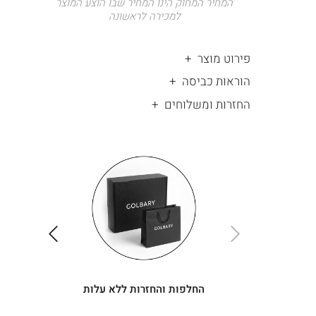
המחיר המחוק הינו המחיר שבו הוצע המוצר
למכירה לראשונה
פירוט מוצר
הוראות כביסה
החזרות ומשלוחים
|
החלפות
|
תומך
והחזרות
תומך
ללא
מכירה
מכירה
-
עלות
-
עיגולים
עיגולים
(4)
(4)
ימינה
שמאלה
החלפות והחזרות ללא עלות