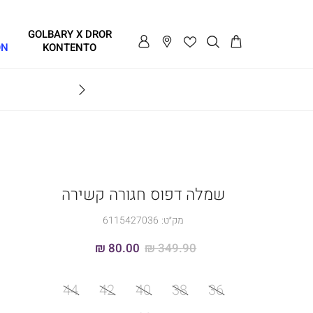
GOLBARY X DROR
ON
KONTENTO
BRAVO
שמלה דפוס חגורה קשירה
מק״ט:
6115427036
80.00 ₪
349.90 ₪
מידה
44
42
40
38
36