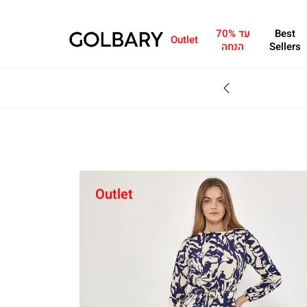
Best
עד 70%
Outlet
Sellers
הנחה
SALE - עד 70% הנחה על הקולקצייה * על מגוון פריטים המשתתפים במבצע , עד 31.8
Outlet