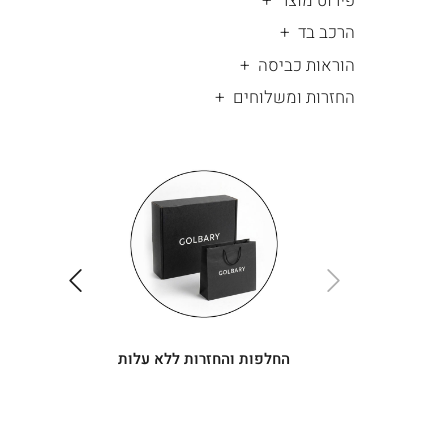
פירוט מוצר
הרכב בד
הוראות כביסה
החזרות ומשלוחים
|
החלפות
|
תומך
והחזרות
תומך
ללא
מכירה
מכירה
-
עלות
-
עיגולים
עיגולים
(4)
(4)
ימינה
שמאלה
החלפות והחזרות ללא עלות