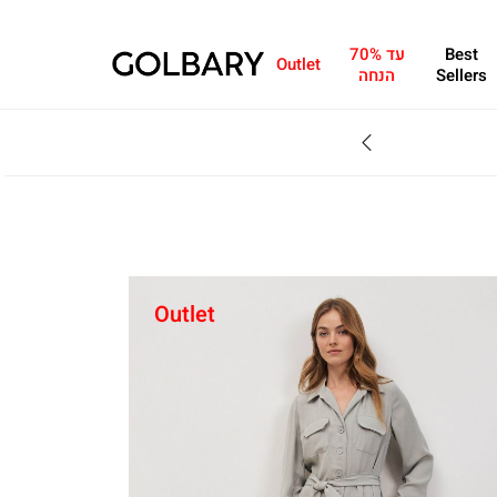
Best
עד 70%
Outlet
Sellers
הנחה
SALE - עד 70% הנחה על הקולקצייה * על מגוון פריטים המשתתפים במבצע , עד 31.8
Outlet