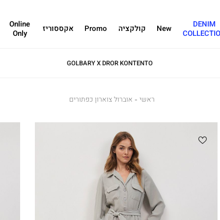
Online
DENIM
New
קולקציה
Promo
אקססוריז
Only
COLLECTI
GOLBARY X DROR KONTENTO
ראשי
ראשי
אוברול
אוברול צוארון כפתורים
צוארון
כפתורים