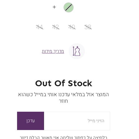
עוד
צבעים
מידה
44
42
40
38
מדריך מידות
Out Of Stock
המוצר אזל במלאי עדכנו אותי במייל כשהוא
חוזר
עדכן
הזיני מייל
בלחיצה על כפתור שליחה אני מאשר קבלת דיוור