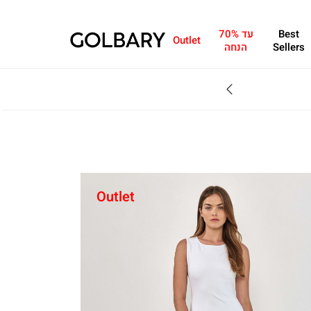
Best
עד 70%
Outlet
Sellers
הנחה
SALE - עד 70% הנחה על הקולקצייה * על מגוון פריטים המשתתפים במבצע , עד 31.8
Outlet