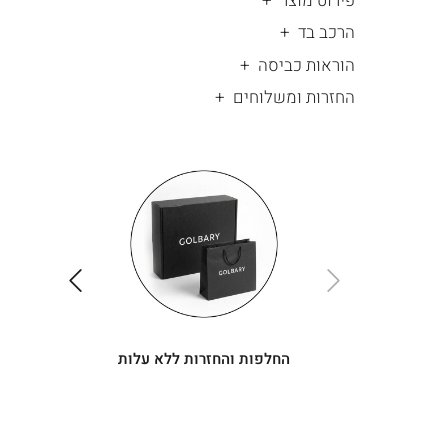
פירוט מוצר
הרכב בד
הוראות כביסה
החזרות ומשלוחים
|
החלפות
|
תומך
והחזרות
תומך
ללא
מכירה
מכירה
-
עלות
-
עיגולים
עיגולים
(4)
(4)
ימינה
שמאלה
החלפות והחזרות ללא עלות