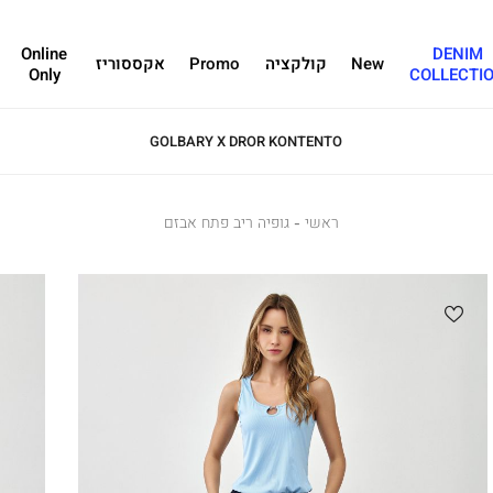
Online
DENIM
New
קולקציה
Promo
אקססוריז
Only
COLLECTI
GOLBARY X DROR KONTENTO
ראשי
ראשי
גופיה
גופיה ריב פתח אבזם
ריב
פתח
אבזם