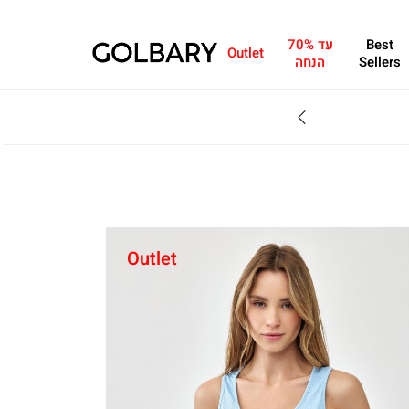
Best
עד 70%
Outlet
Sellers
הנחה
SALE - עד 70% הנחה על הקולקצייה * על מגוון פריטים המשתתפים במבצע , עד 31.8
Outlet