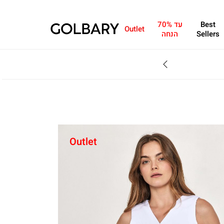
Best
עד 70%
Outlet
Sellers
הנחה
SALE - עד 70% הנחה על הקולקצייה * על מגוון פריטים המשתתפים במבצע , עד 31.8
Outlet