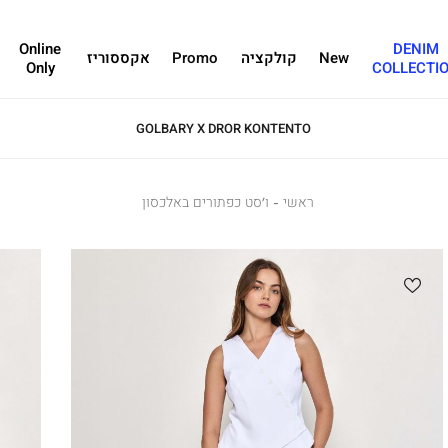
Online
DENIM
New
קולקציה
Promo
אקססוריז
Only
COLLECTI
GOLBARY X DROR KONTENTO
ראשי
ראשי
ו’סט
ו’סט כפתורים באלכסון
כפתורים
באלכסון