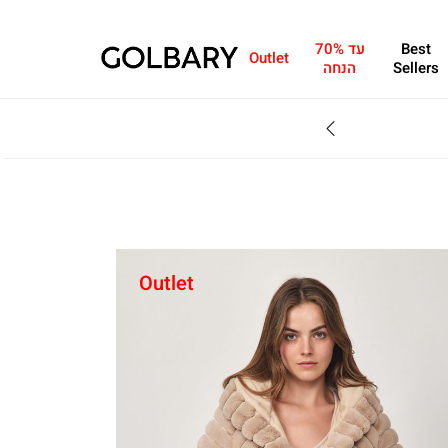
Best
עד 70%
Outlet
Sellers
הנחה
SALE - עד 70% הנחה על הקולקצייה * על מגוון פריטים המשתתפים במבצע , עד 31.8
Outlet