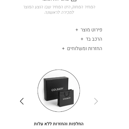
המחיר המחוק הינו המחיר שבו הוצע המוצר
למכירה לראשונה
פירוט מוצר
הרכב בד
החזרות ומשלוחים
|
החלפות
|
תומך
והחזרות
תומך
ללא
מכירה
מכירה
-
עלות
-
עיגולים
עיגולים
(4)
(4)
ימינה
שמאלה
החלפות והחזרות ללא עלות