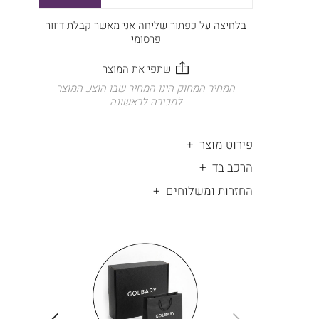
בלחיצה על כפתור שליחה אני מאשר קבלת דיוור
פרסומי
המחיר המחוק הינו המחיר שבו הוצע המוצר
למכירה לראשונה
פירוט מוצר
הרכב בד
החזרות ומשלוחים
|
החלפות
|
תומך
והחזרות
תומך
ללא
מכירה
מכירה
-
עלות
-
עיגולים
עיגולים
(4)
(4)