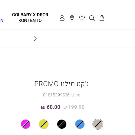
GOLBARY X DROR
ON
KONTENTO
BRAVO
ג’קט מילנו PROMO
מק״ט:
81815399536
60.00 ₪
199.90 ₪