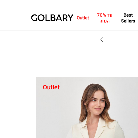
Best
עד 70%
Outlet
Sellers
הנחה
SALE - עד 70% הנחה על הקולקצייה * על מגוון פריטים המשתתפים במבצע , עד 31.8
Outlet