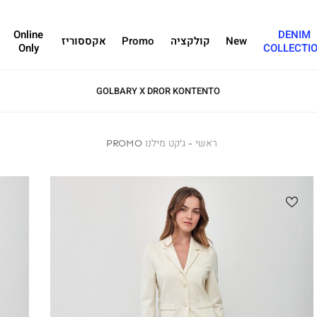
Online
DENIM
New
קולקציה
Promo
אקססוריז
Only
COLLECTI
GOLBARY X DROR KONTENTO
ראשי
ראשי
ג’קט
ג’קט מילנו PROMO
מילנו
PROMO