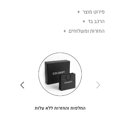
פירוט מוצר
הרכב בד
החזרות ומשלוחים
|
החלפות
|
תומך
והחזרות
תומך
ללא
מכירה
מכירה
-
עלות
-
עיגולים
עיגולים
(4)
(4)
ימינה
שמאלה
החלפות והחזרות ללא עלות