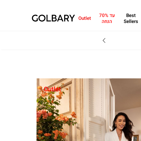
Best
עד 70%
Outlet
Sellers
הנחה
SALE - עד 70% הנחה על הקולקצייה * על מגוון פריטים המשתתפים במבצע , עד 31.8
Outlet