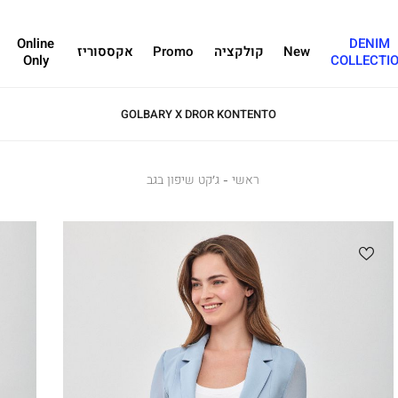
Online
DENIM
New
קולקציה
Promo
אקססוריז
Only
COLLECTI
GOLBARY X DROR KONTENTO
ראשי
ראשי
ג’קט
ג’קט שיפון בגב
שיפון
בגב