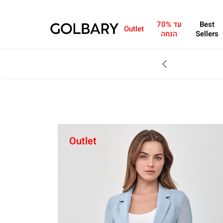
Best
עד 70%
Outlet
Sellers
הנחה
SALE - עד 70% הנחה על הקולקצייה * על מגוון פריטים המשתתפים במבצע , עד 31.8
Outlet