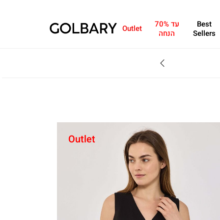
Best
עד 70%
Outlet
Sellers
הנחה
SALE - עד 70% הנחה על הקולקצייה * על מגוון פריטים המשתתפים במבצע , עד 31.8
Outlet