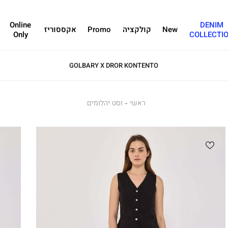
Online
DENIM
New
קולקציה
Promo
אקססוריז
Only
COLLECTI
GOLBARY X DROR KONTENTO
ראשי
ראשי
וסט
וסט יהלומים
יהלומים