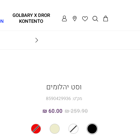
GOLBARY X DROR
ON
KONTENTO
BRAVO
וסט יהלומים
מק״ט:
8590429936
60.00 ₪
259.90 ₪