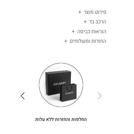
פירוט מוצר
הרכב בד
הוראות כביסה
החזרות ומשלוחים
|
החלפות
|
תומך
והחזרות
תומך
ללא
מכירה
מכירה
-
עלות
-
עיגולים
עיגולים
(4)
(4)
ימינה
שמאלה
החלפות והחזרות ללא עלות