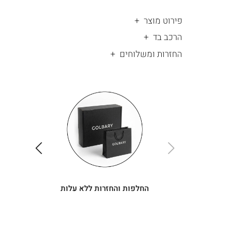
פירוט מוצר
הרכב בד
החזרות ומשלוחים
|
החלפות
|
תומך
והחזרות
תומך
ללא
מכירה
מכירה
-
עלות
-
עיגולים
עיגולים
(4)
(4)
ימינה
שמאלה
החלפות והחזרות ללא עלות