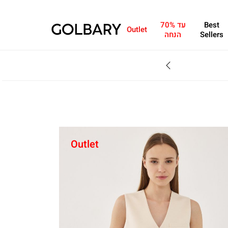
Best
עד 70%
Outlet
Sellers
הנחה
SALE - עד 70% הנחה על הקולקצייה * על מגוון פריטים המשתתפים במבצע , עד 31.8
Outlet