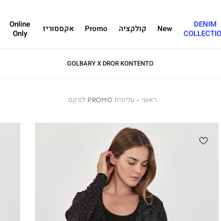
Online
DENIM
New
קולקציה
Promo
אקססוריז
Only
COLLECTI
SALE - עד 70% הנחה על הקולקצייה * על מגוון פריטים המשתתפים במבצע , עד 31.8
GOLBA
ראשי
ראשי
עליונית
עליונית PROMO לורקס
PROMO
לורקס