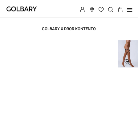
תפריט
GOLBARY X DROR KONTENTO
ראשי
ראשי
גרביון
קלאסי
40
גרביון
דנייר
קלאסי
40
דנייר