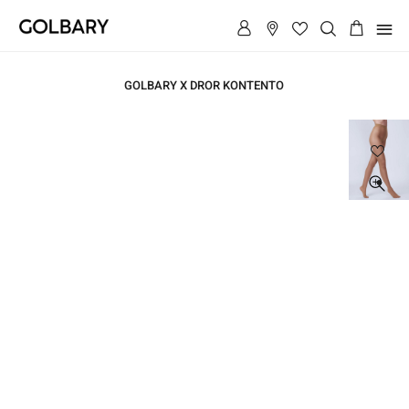
תפריט
GOLBARY X DROR KONTENTO
ראשי
ראשי
גרביון
קלאסי
40
גרביון
דנייר
קלאסי
40
דנייר