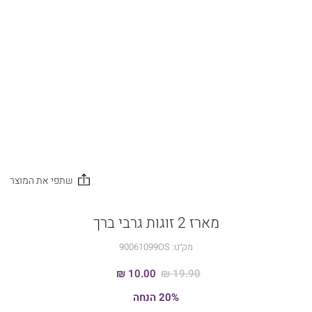
מארז 2 זוגות גרבי ברך
מק״ט:
90061099OS
10.00 ₪
19.90 ₪
20% הנחה