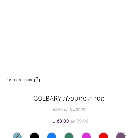
מטריה מתקפלת GOLBARY
מק״ט:
90148271OS
60.00 ₪
79.90 ₪