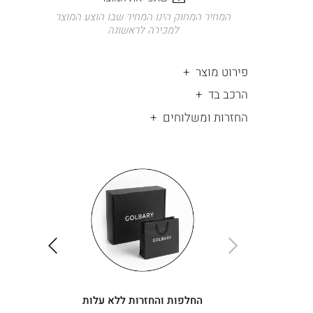
המחיר המחוק הינו המחיר שבו הוצע המוצר
למכירה לראשונה
פירוט מוצר
הרכב בד
החזרות ומשלוחים
|
החלפות
|
תומך
והחזרות
תומך
ללא
מכירה
מכירה
-
עלות
-
עיגולים
עיגולים
(4)
(4)
ימינה
שמאלה
החלפות והחזרות ללא עלות