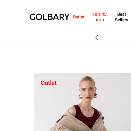
Best
עד 70%
Outlet
Sellers
הנחה
SALE - עד 70% הנחה על הקולקצייה * על מגוון פריטים המשתתפים במבצע , עד 31.8
Outlet