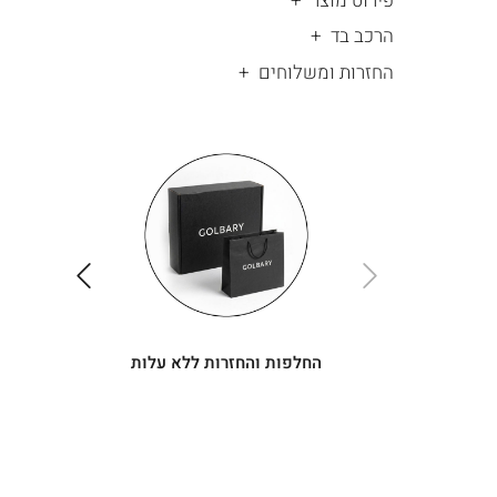
פירוט מוצר
הרכב בד
החזרות ומשלוחים
|
החלפות
|
תומך
והחזרות
תומך
ללא
מכירה
מכירה
-
עלות
-
עיגולים
עיגולים
(4)
(4)
ימינה
שמאלה
החלפות והחזרות ללא עלות
|
יש
|