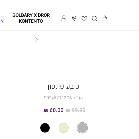
GOLBARY X DROR
ON
KONTENTO
BRAVO
כובע פונפון
מק״ט:
902452113OS
60.00 ₪
99.90 ₪