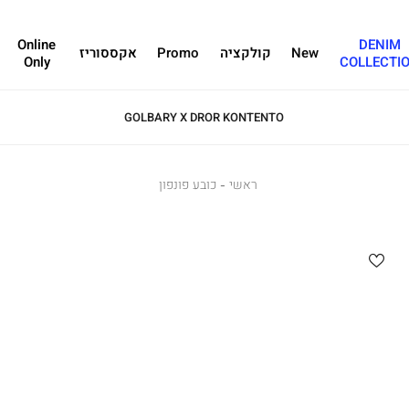
Online
DENIM
New
קולקציה
Promo
אקססוריז
Only
COLLECTI
GOLBARY X DROR KONTENTO
ראשי
ראשי
כובע
כובע פונפון
פונפון