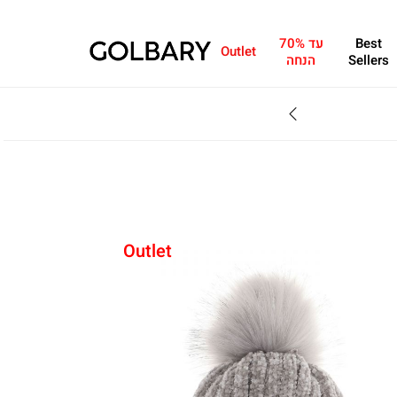
Best
עד 70%
Outlet
Sellers
הנחה
SALE - עד 70% הנחה על הקולקצייה * על מגוון פריטים המשתתפים במבצע , עד 31.8
Outlet