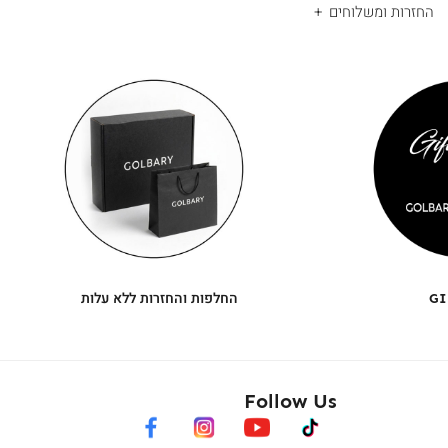
החזרות ומשלוחים
|
החלפות
|
תומך
והחזרות
תומך
ללא
מכירה
מכירה
-
עלות
-
עיגולים
עיגולים
(4)
(4)
GI
החלפות והחזרות ללא עלות
Follow Us
facebook
instagram
youtube
tiktok