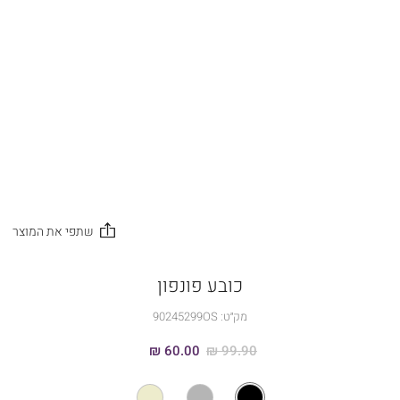
כובע פונפון
מק״ט:
90245299OS
60.00 ₪
99.90 ₪