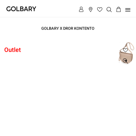
תפריט
GOLBARY X DROR KONTENTO
ראשי
Outlet
ראשי
תיק
צד
מעוגל
תיק
רוכסן
צד
מעוגל
רוכסן