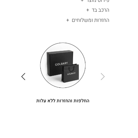
פירוט מוצר
הרכב בד
החזרות ומשלוחים
|
החלפות
|
תומך
והחזרות
תומך
ללא
מכירה
מכירה
-
עלות
-
עיגולים
עיגולים
(4)
(4)
ימינה
שמאלה
החלפות והחזרות ללא עלות
|
יש
|