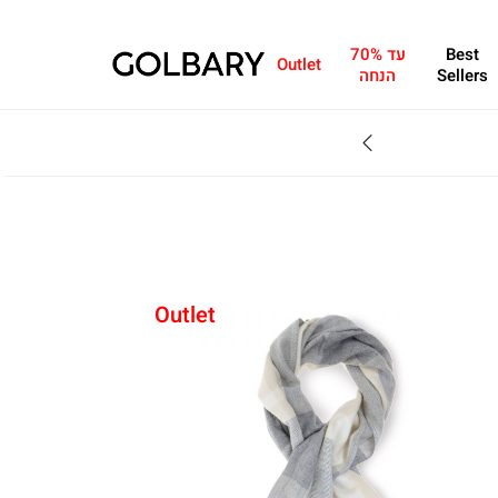
Best
עד 70%
Outlet
Sellers
הנחה
SALE - עד 70% הנחה על הקולקצייה * על מגוון פריטים המשתתפים במבצע , עד 31.8
Outlet