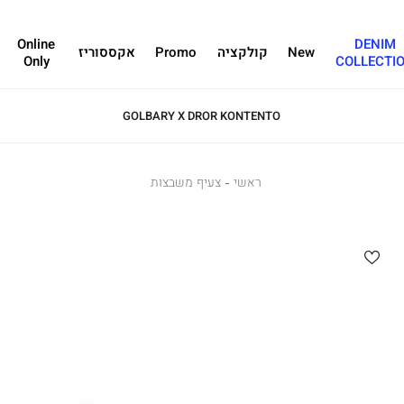
Online
DENIM
New
קולקציה
Promo
אקססוריז
Only
COLLECTI
GOLBARY X DROR KONTENTO
ראשי
ראשי
צעיף
צעיף משבצות
משבצות