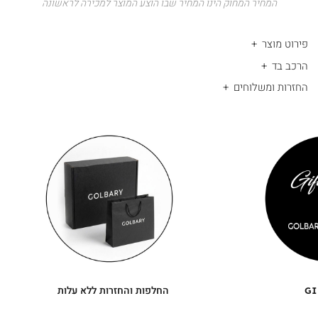
המחיר המחוק הינו המחיר שבו הוצע המוצר למכירה לראשונה
פירוט מוצר
הרכב בד
החזרות ומשלוחים
|
החלפות
|
תומך
והחזרות
תומך
ללא
מכירה
מכירה
-
עלות
-
עיגולים
עיגולים
(4)
(4)
GI
החלפות והחזרות ללא עלות